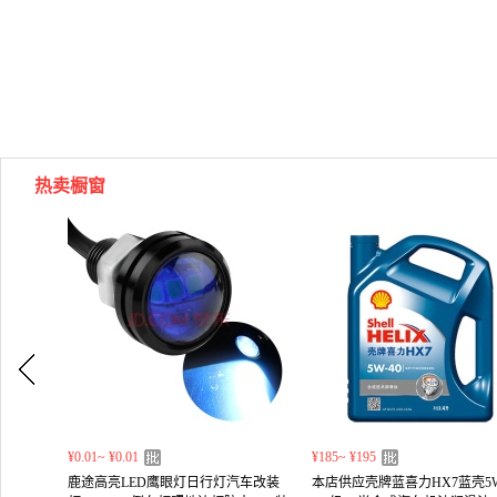
热卖橱窗
¥0.01~ ¥0.01
¥185~ ¥195
鹿途高亮LED鹰眼灯日行灯汽车改装
本店供应壳牌蓝喜力HX7蓝壳5W