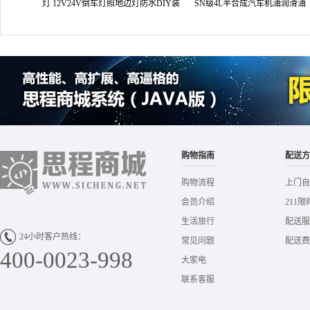
灯 12V24V倒车灯照地边灯防水DIY装
SN级4L半合成汽车机油润滑油
饰灯
购物指南
配送方
购物流程
上门自
会员介绍
211限
生活旅行
配送服
24小时客户热线：
常见问题
配送费
400-0023-998
大家电
联系客服