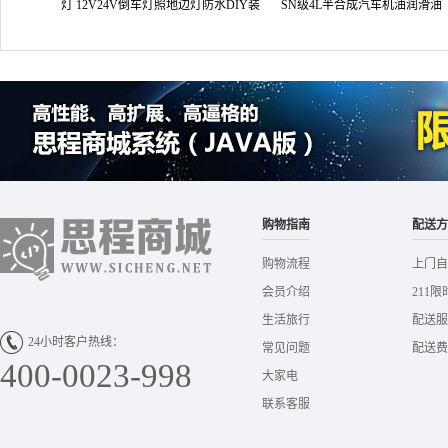
灯 12V24V倒车灯照地边灯防水DIY装
SN级4L半合成汽车机油润滑油
饰灯
购物指南
配送方
购物流程
上门自
会员介绍
211限
生活旅行
配送服
24小时客户热线：
常见问题
配送费
400-0023-998
大家电
联系客服