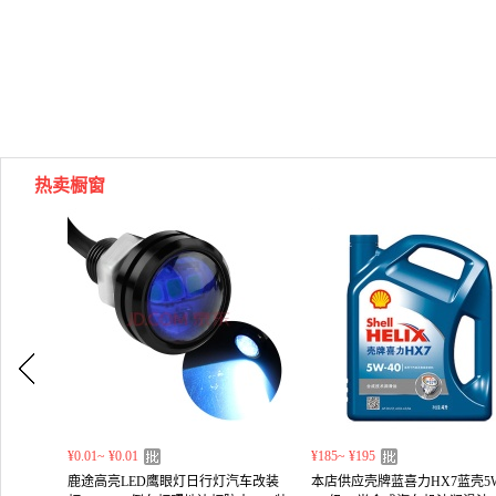
热卖橱窗
¥0.01~ ¥0.01
¥185~ ¥195
鹿途高亮LED鹰眼灯日行灯汽车改装
本店供应壳牌蓝喜力HX7蓝壳5W