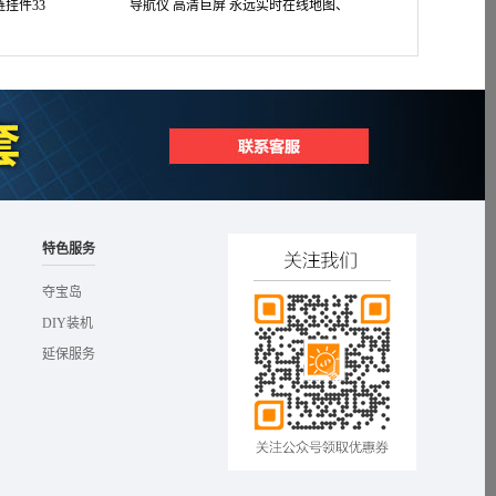
挂件33
导航仪 高清巨屏 永远实时在线地图、
成汽车润滑机油 1L
实时路况 4S店A9款
特色服务
夺宝岛
DIY装机
延保服务