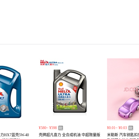
¥580~ ¥598
¥0.01~ ¥0.03
HX7蓝壳5W-40
壳牌超凡喜力 全合成机油 中超限量版
米勒斯 汽车钥匙扣