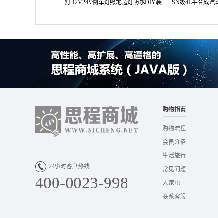
灯 12V24V倒车灯照地边灯防水DIY装
SN级4L半合成
饰灯
购物指南
购物流程
会员介绍
生活旅行
24小时客户热线：
常见问题
400-0023-998
大家电
联系客服