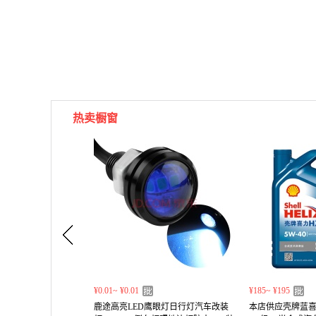
热卖橱窗
¥0.01~ ¥0.01
¥185~ ¥195
鹿途高亮LED鹰眼灯日行灯汽车改装
本店供应壳牌蓝喜力