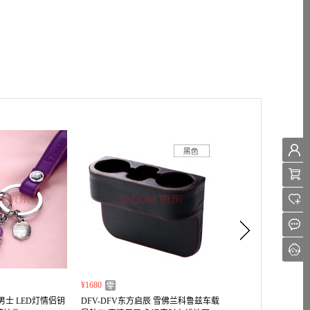
¥1680
¥110~ ¥122
男士 LED灯情侣钥
DFV-DFV东方启辰 雪佛兰科鲁兹车载
Shell壳牌正品SN灰壳