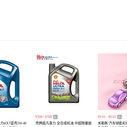
¥580~ ¥598
¥0.01~ ¥0.03
HX7蓝壳5W-40
壳牌超凡喜力 全合成机油 中超限量版
米勒斯 汽车钥匙扣