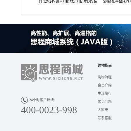
灯 12V24V倒车灯照地边灯防水DIY装
SN级4L半合成
饰灯
购物指南
购物流程
会员介绍
生活旅行
24小时客户热线：
常见问题
400-0023-998
大家电
联系客服