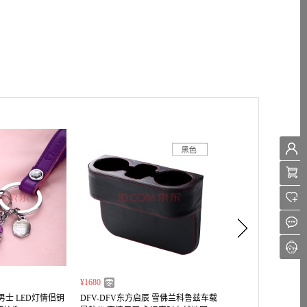
¥1680
¥110~ ¥122
男士 LED灯情侣钥
DFV-DFV东方启辰 雪佛兰科鲁兹车载
Shell壳牌正品SN灰壳