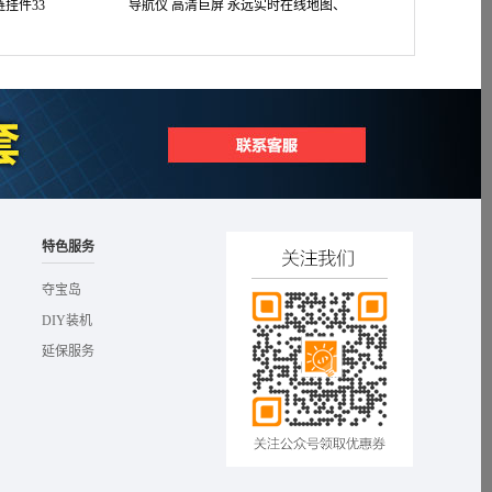
挂件33
导航仪 高清巨屏 永远实时在线地图、
成汽车润滑机油 1L
实时路况 4S店A9款
特色服务
夺宝岛
DIY装机
延保服务