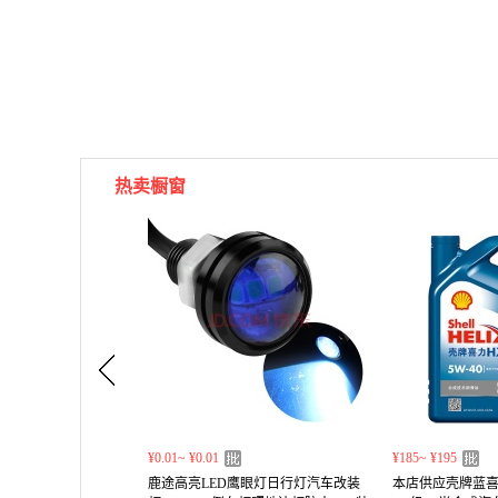
热卖橱窗
¥0.01~ ¥0.01
¥185~ ¥195
鹿途高亮LED鹰眼灯日行灯汽车改装
本店供应壳牌蓝喜力