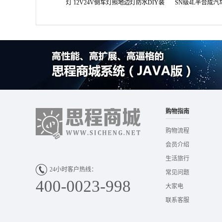
灯 12V24V倒车灯照地边灯防水DIY装
SN级4L半合成
饰灯
购物指南
购物流程
会员介绍
生活旅行
24小时客户热线：
常见问题
400-0023-998
大家电
联系客服