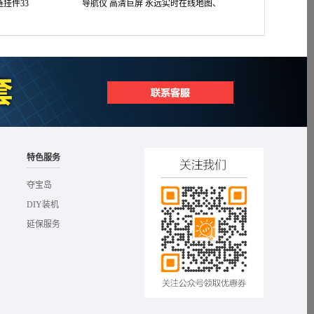
挂件33
导航仪 高清巨屏 永远实时在线地图、
成汽车润滑机油 1L
实时路况 4S店A9款
特色服务
夺宝岛
DIY装机
延保服务