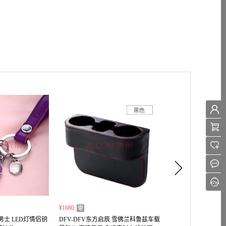
¥1680
¥110~ ¥122
男士 LED灯情侣钥
DFV-DFV东方启辰 雪佛兰科鲁兹车载
Shell壳牌正品SN灰壳