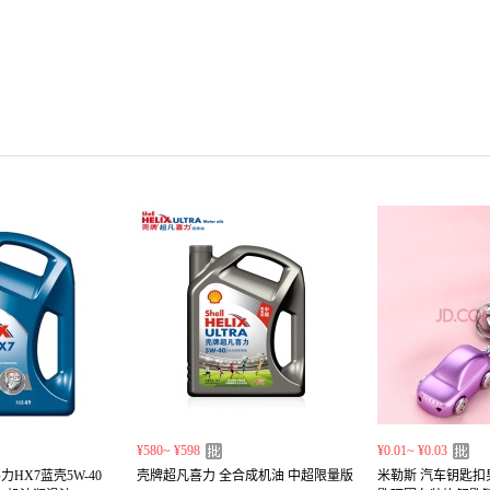
¥580~ ¥598
¥0.01~ ¥0.03
HX7蓝壳5W-40
壳牌超凡喜力 全合成机油 中超限量版
米勒斯 汽车钥匙扣