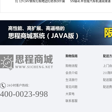
灯 12V24V倒车灯照地边灯防水DIY装
SN级4L半合成汽车机油润滑油
饰灯
购物指南
配送方
购物流程
上门自
会员介绍
211限
生活旅行
配送服
24小时客户热线：
常见问题
配送费
400-0023-998
大家电
联系客服