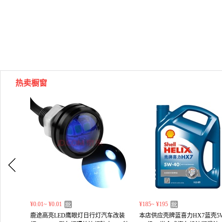
热卖橱窗
¥0.01~ ¥0.01
¥185~ ¥195
鹿途高亮LED鹰眼灯日行灯汽车改装
本店供应壳牌蓝喜力HX7蓝壳5W