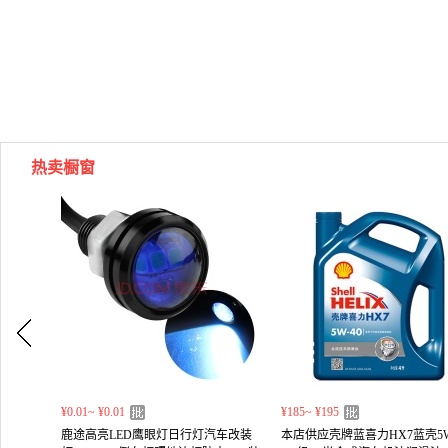
热卖橱窗
¥0.01~ ¥0.01
¥185~ ¥195
鹿途高亮LED鹰眼灯日行灯汽车改装
本店供应壳牌蓝喜力HX7蓝壳5W