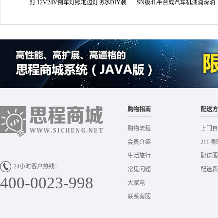
灯 12V24V倒车灯照地边灯防水DIY装
SN级4L半合成汽车机油润滑油
饰灯
购物指南
配送方
购物流程
上门自
会员介绍
211限
生活旅行
配送服
24小时客户热线：
常见问题
配送费
400-0023-998
大家电
联系客服