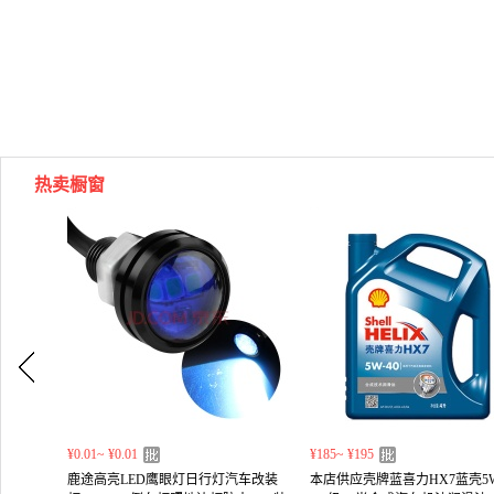
热卖橱窗
¥0.01~ ¥0.01
¥185~ ¥195
鹿途高亮LED鹰眼灯日行灯汽车改装
本店供应壳牌蓝喜力HX7蓝壳5W