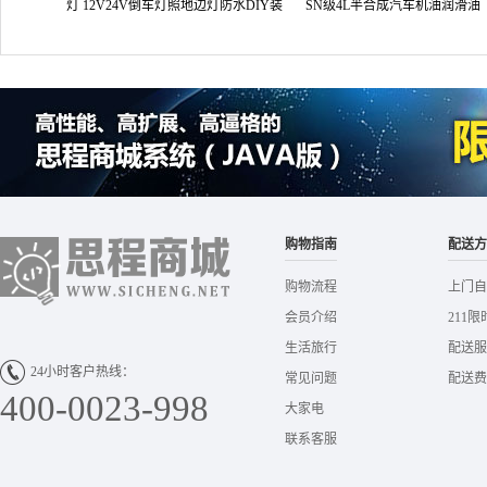
灯 12V24V倒车灯照地边灯防水DIY装
SN级4L半合成汽车机油润滑油
饰灯
购物指南
配送方
购物流程
上门自
会员介绍
211限
生活旅行
配送服
24小时客户热线：
常见问题
配送费
400-0023-998
大家电
联系客服